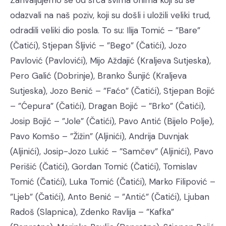
Zahvaljujemo se od srca svima onima koji su se
odazvali na naš poziv, koji su došli i uložili veliki trud,
odradili veliki dio posla. To su: Ilija Tomić – ”Bare”
(Čatići), Stjepan Šljivić – ”Bego” (Čatići), Jozo
Pavlović (Pavlovići), Mijo Aždajić (Kraljeva Sutjeska),
Pero Galić (Dobrinje), Branko Šunjić (Kraljeva
Sutjeska), Jozo Benić – ”Faćo” (Čatići), Stjepan Bojić
– ”Ćepura” (Čatići), Dragan Bojić – ”Brko” (Čatići),
Josip Bojić – ”Jole” (Čatići), Pavo Antić (Bijelo Polje),
Pavo Komšo – ”Žižin” (Aljinići), Andrija Duvnjak
(Aljinići), Josip-Jozo Lukić – ”Samčev” (Aljinići), Pavo
Perišić (Čatići), Gordan Tomić (Čatići), Tomislav
Tomić (Čatići), Luka Tomić (Čatići), Marko Filipović –
”Ljeb” (Čatići), Anto Benić – ”Antić” (Čatići), Ljuban
Radoš (Slapnica), Zdenko Ravlija – ”Kafka”