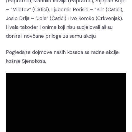
(Papratno), Marinko Ravlija (Papratno), Stjepan Bojić
– ”Miletov” (Čatići), Ljubomir Perišić – ”Bili” (Čatići),
Josip Drlja – ”Jole” (Čatići) i Ivo Komšo (Crkvenjak).
Hvala također i onima koji nisu sudjelovali ali su
donirali novčane priloge za samu akciju.
Pogledajte dojmove naših kosaca sa radne akcije
košnje Sjenokosa.