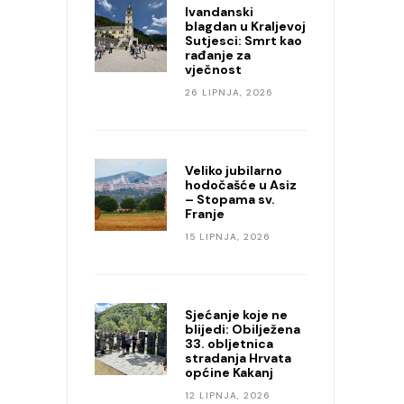
Ivandanski
blagdan u Kraljevoj
Sutjesci: Smrt kao
rađanje za
vječnost
26 LIPNJA, 2026
Veliko jubilarno
hodočašće u Asiz
– Stopama sv.
Franje
15 LIPNJA, 2026
Sjećanje koje ne
blijedi: Obilježena
33. obljetnica
stradanja Hrvata
općine Kakanj
12 LIPNJA, 2026