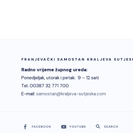
FRANJEVAČKI SAMOSTAN KRALJEVA SUTJES
Radno vrijeme župnog ureda:
Ponedjeljak, utorak i petak: 9 – 12 sati
Tel. 00387 32 771 700
E-mail:
samostan@kraljeva-sutjeska.com
FACEBOOK
YOUTUBE
SEARCH