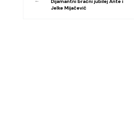
←
Dijamantni bračni jubilej Ante i
Jelke Mijačević