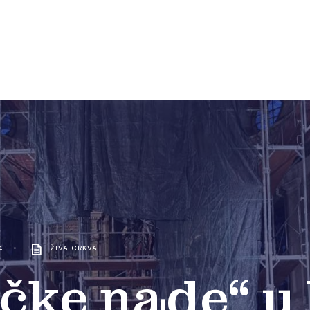
4
•
ŽIVA CRKVA
čke nade“ u 