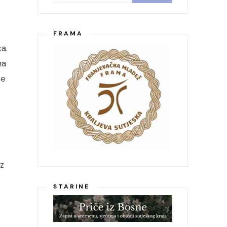
FRAMA
a.
na
te
iz
STARINE