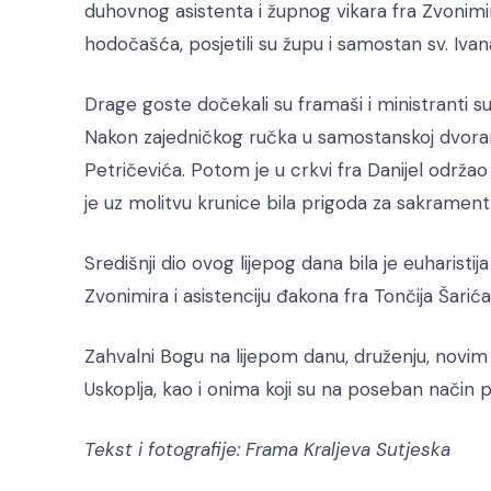
duhovnog asistenta i župnog vikara fra Zvonimir
hodočašća, posjetili su župu i samostan sv. Ivana
Drage goste dočekali su framaši i ministranti s
Nakon zajedničkog ručka u samostanskoj dvorani
Petričevića. Potom je u crkvi fra Danijel održ
je uz molitvu krunice bila prigoda za sakrament 
Središnji dio ovog lijepog dana bila je euharisti
Zvonimira i asistenciju đakona fra Tončija Šarića
Zahvalni Bogu na lijepom danu, druženju, novim p
Uskoplja, kao i onima koji su na poseban način po
Tekst i fotografije: Frama Kraljeva Sutjeska