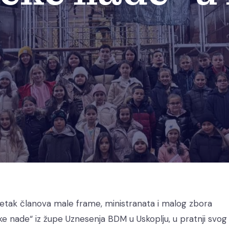
esetak članova male frame, ministranata i malog zbora
e nade“ iz župe Uznesenja BDM u Uskoplju, u pratnji svog