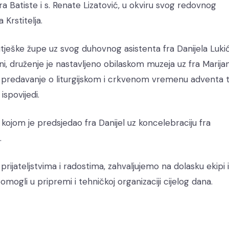
a Batiste i s. Renate Lizatović, u okviru svog redovnog
 Krstitelja.
utješke župe uz svog duhovnog asistenta fra Danijela Lukić
, druženje je nastavljeno obilaskom muzeja uz fra Marija
ao predavanje o liturgijskom i crkvenom vremenu adventa 
ispovijedi.
ja kojom je predsjedao fra Danijel uz koncelebraciju fra
.
rijateljstvima i radostima, zahvaljujemo na dolasku ekipi 
mogli u pripremi i tehničkoj organizaciji cijelog dana.