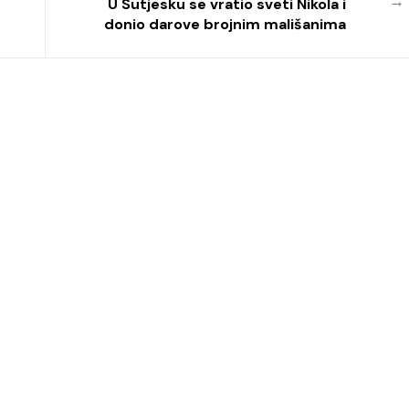
→
U Sutjesku se vratio sveti Nikola i
donio darove brojnim mališanima