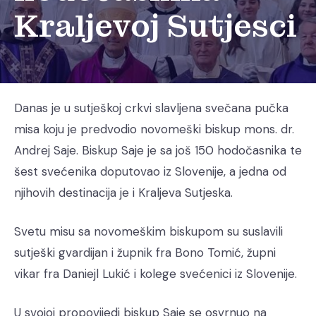
Kraljevoj Sutjesci
Danas je u sutješkoj crkvi slavljena svečana pučka
misa koju je predvodio novomeški biskup mons. dr.
Andrej Saje. Biskup Saje je sa još 150 hodočasnika te
šest svećenika doputovao iz Slovenije, a jedna od
njihovih destinacija je i Kraljeva Sutjeska.
Svetu misu sa novomeškim biskupom su suslavili
sutješki gvardijan i župnik fra Bono Tomić, župni
vikar fra Daniejl Lukić i kolege svećenici iz Slovenije.
U svojoj propovijedi biskup Saje se osvrnuo na