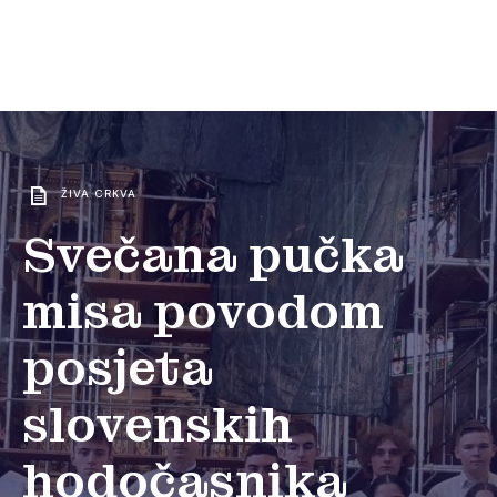
ŽIVA CRKVA
Svečana pučka
misa povodom
posjeta
slovenskih
hodočasnika