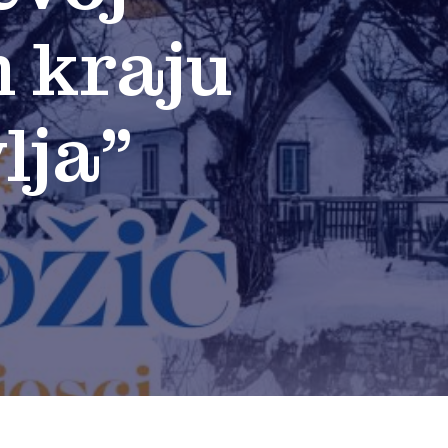
m kraju
lja”