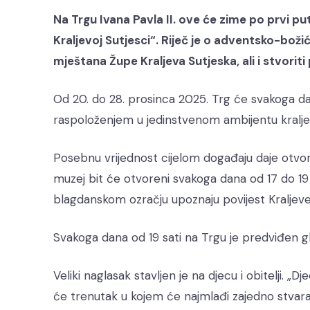
Na Trgu Ivana Pavla II. ove će zime po prvi pu
Kraljevoj Sutjesci“. Riječ je o adventsko-boži
mještana Župe Kraljeva Sutjeska, ali i stvoriti
Od 20. do 28. prosinca 2025. Trg će svakoga dan
raspoloženjem u jedinstvenom ambijentu kralje
Posebnu vrijednost cijelom događaju daje otvor
muzej bit će otvoreni svakoga dana od 17 do 19 s
blagdanskom ozračju upoznaju povijest Kraljeve
Svakoga dana od 19 sati na Trgu je predviđen 
Veliki naglasak stavljen je na djecu i obitelji. „D
će trenutak u kojem će najmlađi zajedno stvara