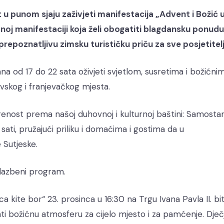
t u punom sjaju zaživjeti manifestacija „Advent i Božić 
ćnoj manifestaciji koja želi obogatiti blagdansku ponudu
 prepoznatljivu zimsku turističku priču za sve posjetitelj
a od 17 do 22 sata oživjeti svjetlom, susretima i božićni
vskog i franjevačkog mjesta.
enost prema našoj duhovnoj i kulturnoj baštini: Samostan
ati, pružajući priliku i domaćima i gostima da u
 Sutjeske.
glazbeni program.
jeca kite bor“ 23. prosinca u 16:30 na Trgu Ivana Pavla II. bi
ti božićnu atmosferu za cijelo mjesto i za pamćenje. Dječ