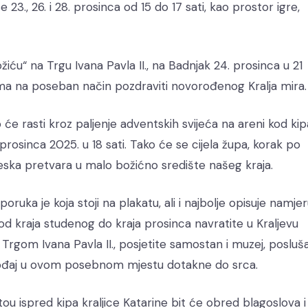
3., 26. i 28. prosinca od 15 do 17 sati, kao prostor igre,
ožiću“ na Trgu Ivana Pavla II., na Badnjak 24. prosinca u 21
ama na poseban način pozdraviti novorođenog Kralja mira.
će rasti kroz paljenje adventskih svijeća na areni kod kip
0. prosinca 2025. u 18 sati. Tako će se cijela župa, korak po
jeska pretvara u malo božićno središte našeg kraja.
oruka je koja stoji na plakatu, ali i najbolje opisuje namje
od kraja studenog do kraja prosinca navratite u Kraljevu
 Trgom Ivana Pavla II., posjetite samostan i muzej, posluš
 ugođaj u ovom posebnom mjestu dotakne do srca.
tou ispred kipa kraljice Katarine bit će obred blagoslova i