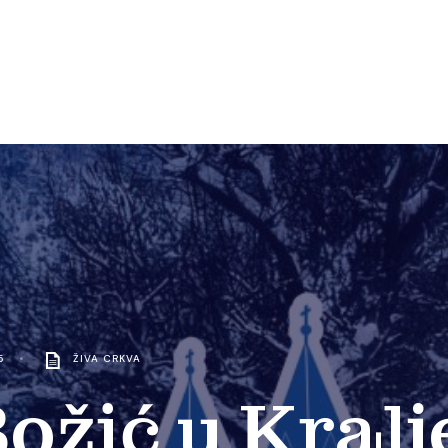
5
•
ŽIVA CRKVA
ožić u Kralj