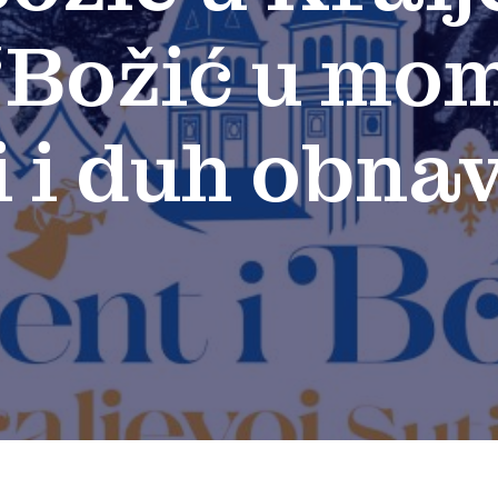
 “Božić u mo
 i duh obnav