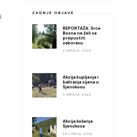
ZADNJE OBJAVE
j
REPORTAŽA: Srce
Bosne ne želi se
prepustiti
zaboravu
9 SRPNJA, 2026
Akcija kupljenja i
baliranja sijena u
Sjenokosu
5 SRPNJA, 2026
Akcija košenja
Sjenokosa
28 LIPNJA, 2026