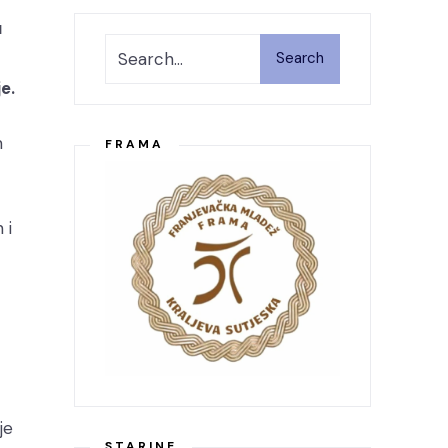
u
Search
e.
m
FRAMA
 i
t
je
STARINE