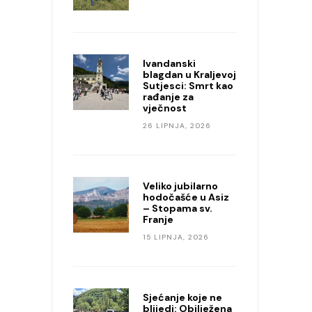
Ivandanski
blagdan u Kraljevoj
Sutjesci: Smrt kao
rađanje za
vječnost
26 LIPNJA, 2026
Veliko jubilarno
hodočašće u Asiz
– Stopama sv.
Franje
15 LIPNJA, 2026
Sjećanje koje ne
blijedi: Obilježena