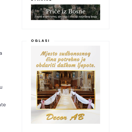
OGLASI
a
ru
ate