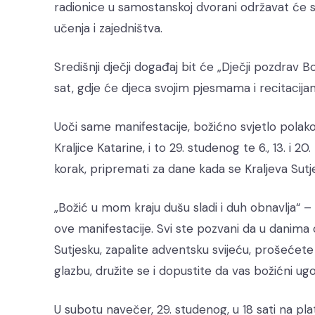
radionice u samostanskoj dvorani održavat će se 2
učenja i zajedništva.
Središnji dječji događaj bit će „Dječji pozdrav B
sat, gdje će djeca svojim pjesmama i recitacij
Uoči same manifestacije, božićno svjetlo polako 
Kraljice Katarine, i to 29. studenog te 6., 13. i 2
korak, pripremati za dane kada se Kraljeva Sut
„Božić u mom kraju dušu sladi i duh obnavlja“ – p
ove manifestacije. Svi ste pozvani da u danima 
Sutjesku, zapalite adventsku svijeću, prošećete
glazbu, družite se i dopustite da vas božićni
U subotu navečer, 29. studenog, u 18 sati na pla