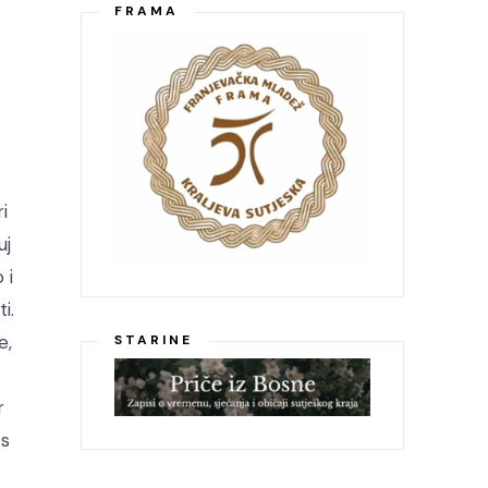
FRAMA
i
uj
 i
i.
e,
STARINE
r
 s