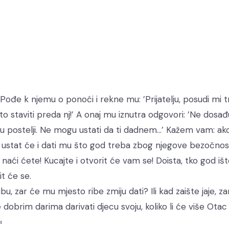
 Pođe k njemu o ponoći i rekne mu: ’Prijatelju, posudi mi tr
to staviti preda nj!’ A onaj mu iznutra odgovori: ’Ne dosađ
u postelji. Ne mogu ustati da ti dadnem…’ Kažem vam: ako
, ustat će i dati mu što god treba zbog njegove bezočnost
 naći ćete! Kucajte i otvorit će vam se! Doista, tko god išt
it će se.
u, zar će mu mjesto ribe zmiju dati? Ili kad zaište jaje, za
e dobrim darima darivati djecu svoju, koliko li će više Otac
«