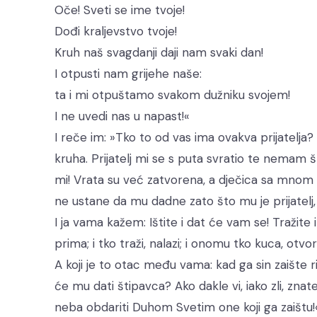
Oče! Sveti se ime tvoje!
Dođi kraljevstvo tvoje!
Kruh naš svagdanji daji nam svaki dan!
I otpusti nam grijehe naše:
ta i mi otpuštamo svakom dužniku svojem!
I ne uvedi nas u napast!«
I reče im: »Tko to od vas ima ovakva prijatelja?
kruha. Prijatelj mi se s puta svratio te nemam š
mi! Vrata su već zatvorena, a dječica sa mnom 
ne ustane da mu dadne zato što mu je prijatelj
I ja vama kažem: Ištite i dat će vam se! Tražite i
prima; i tko traži, nalazi; i onomu tko kuca, otvor
A koji je to otac među vama: kad ga sin zaište rib
će mu dati štipavca? Ako dakle vi, iako zli, znat
neba obdariti Duhom Svetim one koji ga zaištu!