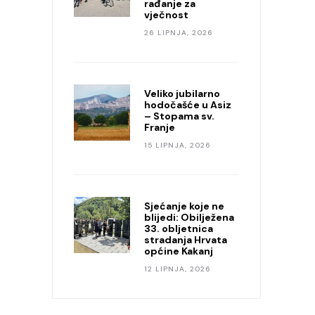
rađanje za
vječnost
26 LIPNJA, 2026
Veliko jubilarno
hodočašće u Asiz
– Stopama sv.
Franje
15 LIPNJA, 2026
Sjećanje koje ne
blijedi: Obilježena
33. obljetnica
stradanja Hrvata
općine Kakanj
12 LIPNJA, 2026