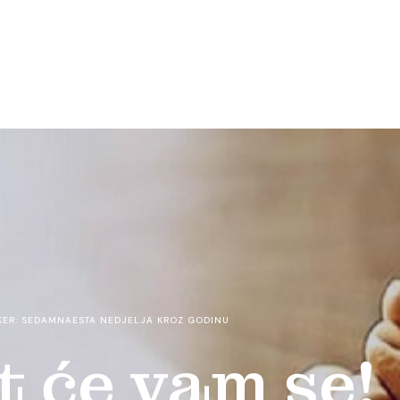
KER: SEDAMNAESTA NEDJELJA KROZ GODINU
at će vam se!