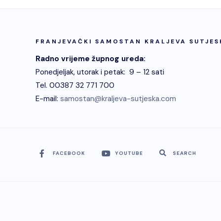
FRANJEVAČKI SAMOSTAN KRALJEVA SUTJES
Radno vrijeme župnog ureda:
Ponedjeljak, utorak i petak: 9 – 12 sati
Tel. 00387 32 771 700
E-mail:
samostan@kraljeva-sutjeska.com
FACEBOOK
YOUTUBE
SEARCH