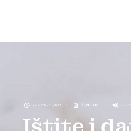
27 SRPNJA, 2025
•
ŽUPNI LIST
•
SPEA
Ištite i d