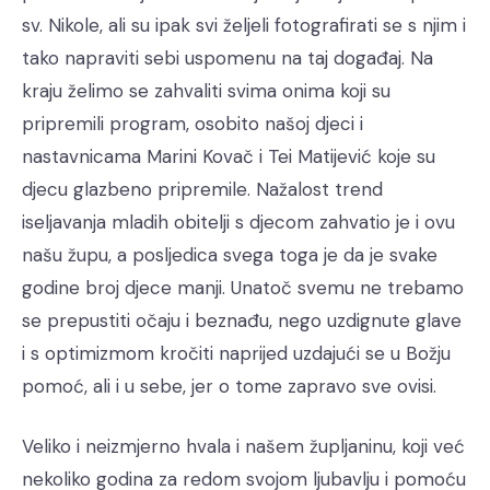
sv. Nikole, ali su ipak svi željeli fotografirati se s njim i
tako napraviti sebi uspomenu na taj događaj. Na
kraju želimo se zahvaliti svima onima koji su
pripremili program, osobito našoj djeci i
nastavnicama Marini Kovač i Tei Matijević koje su
djecu glazbeno pripremile. Nažalost trend
iseljavanja mladih obitelji s djecom zahvatio je i ovu
našu župu, a posljedica svega toga je da je svake
godine broj djece manji. Unatoč svemu ne trebamo
se prepustiti očaju i beznađu, nego uzdignute glave
i s optimizmom kročiti naprijed uzdajući se u Božju
pomoć, ali i u sebe, jer o tome zapravo sve ovisi.
Veliko i neizmjerno hvala i našem župljaninu, koji već
nekoliko godina za redom svojom ljubavlju i pomoću