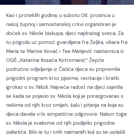
Kao i proteklih godina, u subotu 08. prosinca u
našoj župnoj i samostanskoj crkvi organiziran je
doček sv. Nikole biskupa, djeci najdražeg sveca. Za
tu prigodu uz pomoć gvardijana fra Željka, vikara fra
Maria te Marine Kovač i Tee Matijević nastavnica iz
OGŠ „Katarina Kosača Kotromanić“ Žepče
područno odjeljenje iz Čatića djeca su pripremila
prigodni program kroz pjesme, recitacije i kratki
igrokaz o sv. Nikoli. Najveća radost na djeci osjetila
se kada se pojavio sv. Nikola koji je porazgovarao s
nekima od njih kroz smijeh, šalu i pitanja na koja su
djeca davala vrlo simpatične odgovore. Nakon toga
sv. Nikola je svakome od njih podijelio prigodne
paketiće. Bilo je tu i onih najmanjih koji su se uplašili