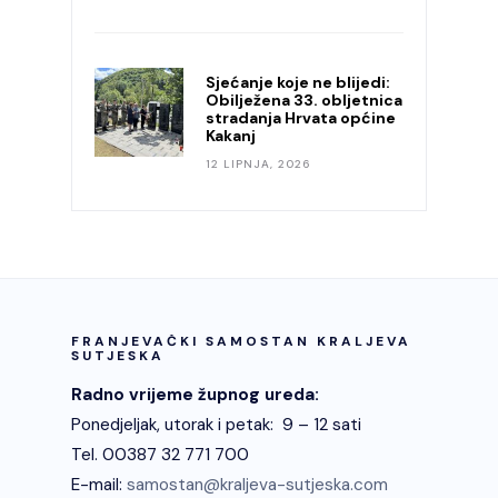
Sjećanje koje ne blijedi:
Obilježena 33. obljetnica
stradanja Hrvata općine
Kakanj
12 LIPNJA, 2026
FRANJEVAČKI SAMOSTAN KRALJEVA
SUTJESKA
Radno vrijeme župnog ureda:
Ponedjeljak, utorak i petak: 9 – 12 sati
Tel. 00387 32 771 700
E-mail:
samostan@kraljeva-sutjeska.com