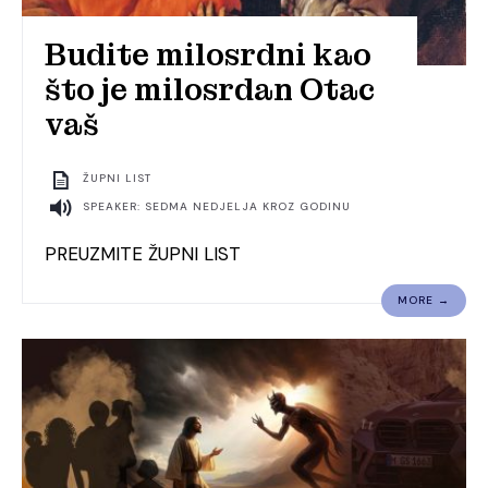
Budite milosrdni kao
što je milosrdan Otac
vaš
ŽUPNI LIST
SPEAKER: SEDMA NEDJELJA KROZ GODINU
PREUZMITE ŽUPNI LIST
MORE →