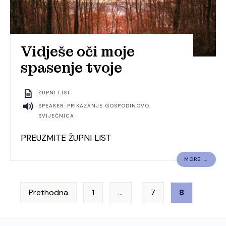
Vidješe oči moje
spasenje tvoje
ŽUPNI LIST
SPEAKER: PRIKAZANJE GOSPODINOVO.
SVIJEĆNICA
PREUZMITE ŽUPNI LIST
MORE →
Brojevi
Prethodna
1
…
7
8
stranica