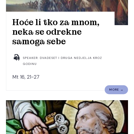
Hoće li tko za mnom,
neka se odrekne
samoga sebe
SPEAKER: DVADESET I DRUGA NEDJELJA KROZ
GODINU
Mt 16, 21-27
MORE →