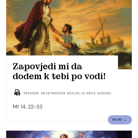
Zapovjedi mi da
dođem k tebi po vodi!
SPEAKER: DEVETNAESTA NEDJELJA KROZ GODINU
Mt 14, 22-33
MORE →