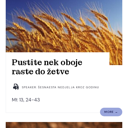
Pustite nek oboje
raste do žetve
SPEAKER: ŠESNAESTA NEDJELJA KROZ GODINU
Mt 13, 24-43
MORE →