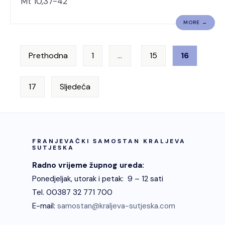
Mt 10,37-42
MORE →
Prethodna
1
…
15
16
17
Sljedeća
FRANJEVAČKI SAMOSTAN KRALJEVA
SUTJESKA
Radno vrijeme župnog ureda:
Ponedjeljak, utorak i petak: 9 – 12 sati
Tel. 00387 32 771 700
E-mail:
samostan@kraljeva-sutjeska.com