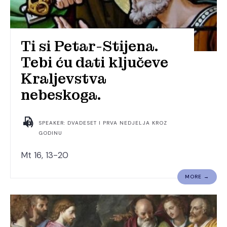
Ti si Petar-Stijena.
Tebi ću dati ključeve
Kraljevstva
nebeskoga.
SPEAKER: DVADESET I PRVA NEDJELJA KROZ
GODINU
Mt 16, 13-20
MORE →