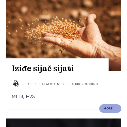
Iziđe sijač sijati
SPEAKER: PETNAESTA NEDJELJA KROZ GODINU
Mt 13, 1-23
MORE →