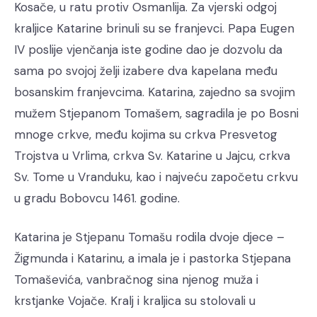
Kosače, u ratu protiv Osmanlija. Za vjerski odgoj
kraljice Katarine brinuli su se franjevci. Papa Eugen
IV poslije vjenčanja iste godine dao je dozvolu da
sama po svojoj želji izabere dva kapelana među
bosanskim franjevcima. Katarina, zajedno sa svojim
mužem Stjepanom Tomašem, sagradila je po Bosni
mnoge crkve, među kojima su crkva Presvetog
Trojstva u Vrlima, crkva Sv. Katarine u Jajcu, crkva
Sv. Tome u Vranduku, kao i najveću započetu crkvu
u gradu Bobovcu 1461. godine.
Katarina je Stjepanu Tomašu rodila dvoje djece –
Žigmunda i Katarinu, a imala je i pastorka Stjepana
Tomaševića, vanbračnog sina njenog muža i
krstjanke Vojače. Kralj i kraljica su stolovali u