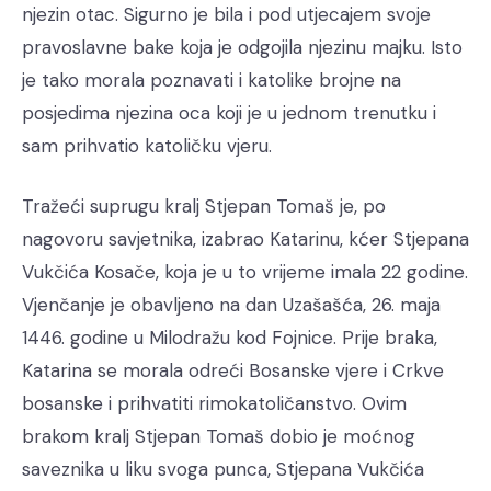
njezin otac. Sigurno je bila i pod utjecajem svoje
pravoslavne bake koja je odgojila njezinu majku. Isto
je tako morala poznavati i katolike brojne na
posjedima njezina oca koji je u jednom trenutku i
sam prihvatio katoličku vjeru.
Tražeći suprugu kralj Stjepan Tomaš je, po
nagovoru savjetnika, izabrao Katarinu, kćer Stjepana
Vukčića Kosače, koja je u to vrijeme imala 22 godine.
Vjenčanje je obavljeno na dan Uzašašća, 26. maja
1446. godine u Milodražu kod Fojnice. Prije braka,
Katarina se morala odreći Bosanske vjere i Crkve
bosanske i prihvatiti rimokatoličanstvo. Ovim
brakom kralj Stjepan Tomaš dobio je moćnog
saveznika u liku svoga punca, Stjepana Vukčića