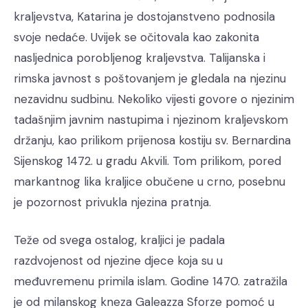
kraljevstva, Katarina je dostojanstveno podnosila
svoje nedaće. Uvijek se očitovala kao zakonita
nasljednica porobljenog kraljevstva. Talijanska i
rimska javnost s poštovanjem je gledala na njezinu
nezavidnu sudbinu. Nekoliko vijesti govore o njezinim
tadašnjim javnim nastupima i njezinom kraljevskom
držanju, kao prilikom prijenosa kostiju sv. Bernardina
Sijenskog 1472. u gradu Akvili. Tom prilikom, pored
markantnog lika kraljice obučene u crno, posebnu
je pozornost privukla njezina pratnja.
Teže od svega ostalog, kraljici je padala
razdvojenost od njezine djece koja su u
međuvremenu primila islam. Godine 1470. zatražila
je od milanskog kneza Galeazza Sforze pomoć u