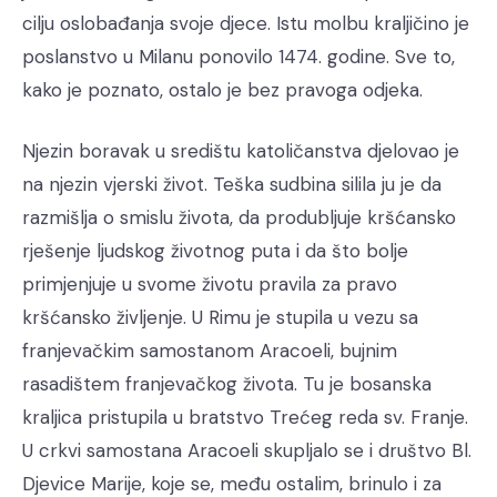
cilju oslobađanja svoje djece. Istu molbu kraljičino je
poslanstvo u Milanu ponovilo 1474. godine. Sve to,
kako je poznato, ostalo je bez pravoga odjeka.
Njezin boravak u središtu katoličanstva djelovao je
na njezin vjerski život. Teška sudbina silila ju je da
razmišlja o smislu života, da produbljuje kršćansko
rješenje ljudskog životnog puta i da što bolje
primjenjuje u svome životu pravila za pravo
kršćansko življenje. U Rimu je stupila u vezu sa
franjevačkim samostanom Aracoeli, bujnim
rasadištem franjevačkog života. Tu je bosanska
kraljica pristupila u bratstvo Trećeg reda sv. Franje.
U crkvi samostana Aracoeli skupljalo se i društvo Bl.
Djevice Marije, koje se, među ostalim, brinulo i za