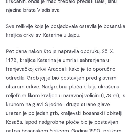
kršćanin, onda je mač trebalo predati Balši, sinu
njezina brata Vladislava.
Sve relikvije koje je posjedovala ostavila je bosanska
kraljica crkvi sv. Katarine u Jajcu.
Pet dana nakon što je napravila oporuku, 25. X.
1478., kraljica Katarina je umrla i sahranjena u
franjevačkoj crkvi Aracoeli, kako je to oporučno
odredila. Grob joj je bio postavljen pred glavnim
oltarom crkve. Nadgrobna ploča bila je ukrašena
reljefnim likom kraljice u naravnoj veličini (1,78 m), s
krunom na glavi. S jedne i druge strane glave
urezan je po jedan grb, kraljevski bosanski i obitelji
Kosača. Ispod nadgrobne ploče bio je postavljen
natpis bosanskom ćirilicom. Godine 1590., prilikom