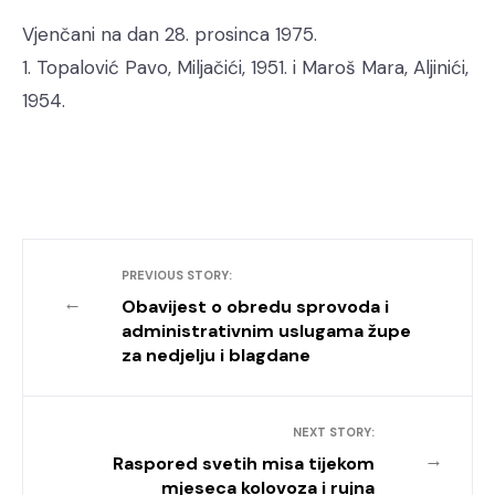
Vjenčani na dan 28. prosinca 1975.
1. Topalović Pavo, Miljačići, 1951. i Maroš Mara, Aljinići,
1954.
PREVIOUS STORY:
←
Obavijest o obredu sprovoda i
administrativnim uslugama župe
za nedjelju i blagdane
NEXT STORY:
→
Raspored svetih misa tijekom
mjeseca kolovoza i rujna