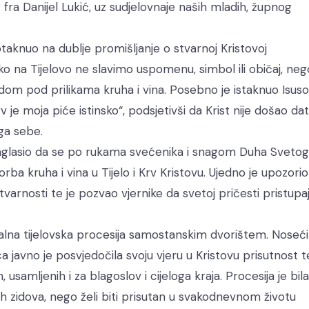
 fra Danijel Lukić, uz sudjelovnaje naših mladih, župnog
potaknuo na dublje promišljanje o stvarnoj Kristovoj
kako na Tijelovo ne slavimo uspomenu, simbol ili običaj, neg
odom pod prilikama kruha i vina. Posebno je istaknuo Isus
 krv je moja piće istinsko“, podsjetivši da Krist nije došao dat
ga sebe.
 naglasio da se po rukama svećenika i snagom Duha Sveto
ba kruha i vina u Tijelo i Krv Kristovu. Ujedno je upozori
varnosti te je pozvao vjernike da svetoj pričesti pristupa
nalna tijelovska procesija samostanskim dvorištem. Noseći
 javno je posvjedočila svoju vjeru u Kristovu prisutnost t
, usamljenih i za blagoslov i cijeloga kraja. Procesija je bila
h zidova, nego želi biti prisutan u svakodnevnom životu