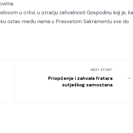
ovima.
slovom u crkvi, u ozračju zahvalnosti Gospodinu koji je, k
čovjeku ostao među nama u Presvetom Sakramentu sve do
NEXT STORY:
→
Priopćenje i zahvala fratara
sutješkog samostana