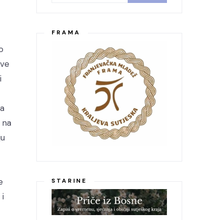
FRAMA
o
ove
i
ga
o na
ju
e
STARINE
 i