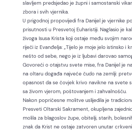
slavljem predsjedao je župni i samostanski vikar
zbora i svih vjernika.
U prigodnoj propovijedi fra Danijel je vjernike 
prisutnosti u Presvetoj Euharistiji. Naglasio je 
živoga Isusa Krista koji ostaje među svojim nar
riječi iz Evanđelja: „Tijelo je moje jelo istinsko i
nešto od sebe, nego je iz ljubavi darovao samo
Govoreći o otajstvu svete mise, fra Danijel je
na oltaru događa najveće čudo na zemlji: pretvor
opasnost da se čovjek krivo navikne na svete st
sa živom vjerom, poštovanjem i zahvalnošću.
Nakon popričesne molitve uslijedila je tradicio
Presveti Oltarski Sakrament, okupljena zajednica
molila za blagoslov župe, obitelji, starih, bolesnih
znak da Krist ne ostaje zatvoren unutar crkveni