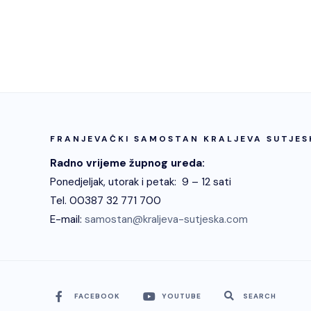
FRANJEVAČKI SAMOSTAN KRALJEVA SUTJES
Radno vrijeme župnog ureda:
Ponedjeljak, utorak i petak: 9 – 12 sati
Tel. 00387 32 771 700
E-mail:
samostan@kraljeva-sutjeska.com
FACEBOOK
YOUTUBE
SEARCH