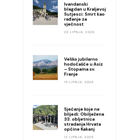
Ivandanski
blagdan u Kraljevoj
Sutjesci: Smrt kao
rađanje za
vječnost
26 LIPNJA, 2026
Veliko jubilarno
hodočašće u Asiz
– Stopama sv.
Franje
15 LIPNJA, 2026
Sjećanje koje ne
blijedi: Obilježena
33. obljetnica
stradanja Hrvata
općine Kakanj
12 LIPNJA, 2026