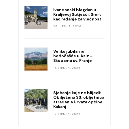
Ivandanski blagdan u
Kraljevoj Sutjesci: Smrt
kao rađanje za vječnost
26 LIPNJA, 2026
Veliko jubilarno
hodočašće u Asiz –
Stopama sv. Franje
15 LIPNJA, 2026
Sjećanje koje ne blijedi:
Obilježena 33. obljetnica
stradanja Hrvata općine
Kakanj
12 LIPNJA, 2026