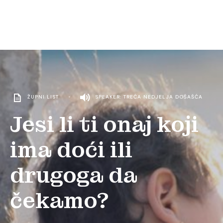
ŽUPNI LIST
•
SPEAKER: TREĆA NEDJELJA DOŠAŠĆA
Jesi li ti onaj koji
ima doći ili
drugoga da
čekamo?