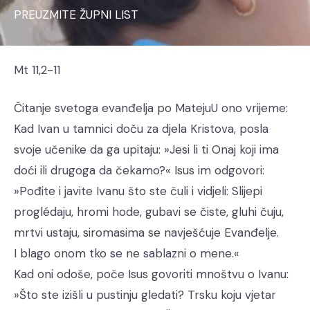
PREUZMITE ŽUPNI LIST
Mt 11,2-11
Čitanje svetoga evanđelja po MatejuU ono vrijeme:
Kad Ivan u tamnici doču za djela Kristova, posla
svoje učenike da ga upitaju: »Jesi li ti Onaj koji ima
doći ili drugoga da čekamo?« Isus im odgovori:
»Pođite i javite Ivanu što ste čuli i vidjeli: Slijepi
proglédaju, hromi hode, gubavi se čiste, gluhi čuju,
mrtvi ustaju, siromasima se navješćuje Evanđelje.
I blago onom tko se ne sablazni o mene.«
Kad oni odoše, poče Isus govoriti mnoštvu o Ivanu:
»Što ste izišli u pustinju gledati? Trsku koju vjetar