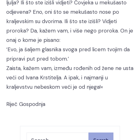
ljulja? Ili što ste izišli vidjeti? Čovjeka u mekušasto
odjevena? Eno, oni što se mekušasto nose po
kraljevskim su dvorima. Ili što ste izišli? Vidjeti
proroka? Da, kažem vam, i više nego proroka. On je
onaj o kome je pisano:
‘Evo, ja šaljem glasnika svoga pred licem tvojim da
pripravi put pred tobom.’
Zaista, kažem vam, između rođenih od žene ne usta
veći od Ivana Krstitelja. A ipak, i najmanji u
kraljevstvu nebeskom veći je od njega!«
Riječ Gospodnja