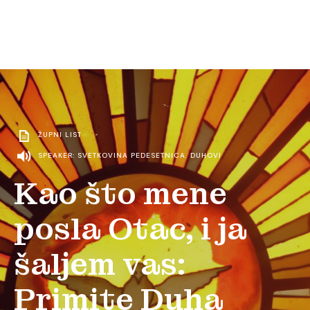
ŽUPNI LIST
•
SPEAKER: SVETKOVINA PEDESETNICA. DUHOVI
Kao što mene
posla Otac, i ja
šaljem vas:
Primite Duha