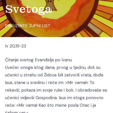
Svetoga
PREUZMITE ŽUPNI LIST
Iv 20,19-23
Čitanje svetog Evanđelja po Ivanu
Uvečer onoga istog dana, prvog u tjednu, dok su
učenici u strahu od Židova bili zatvorili vrata, dođe
Isus, stane u sredinu i reče im: »Mir vama!« To
rekavši, pokaza im svoje ruke i bok. I obradovaše se
učenici vidjevši Gospodina. Isus im stoga ponovno
reče: »Mir vama! Kao što mene posla Otac i ja
šaljem vas.«