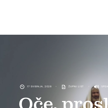
17 SVIBNJA, 2026
•
ŽUPNI LIST
•
SPE
Oče, pros