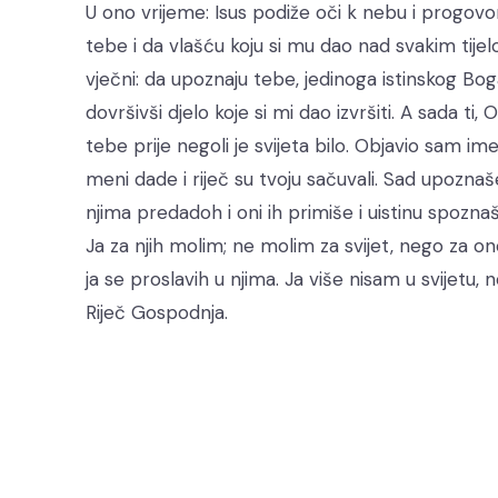
U ono vrijeme: Isus podiže oči k nebu i progovor
tebe i da vlašću koju si mu dao nad svakim tijel
vječni: da upoznaju tebe, jedinoga istinskog Boga
dovršivši djelo koje si mi dao izvršiti. A sada
tebe prije negoli je svijeta bilo. Objavio sam ime 
meni dade i riječ su tvoju sačuvali. Sad upoznaše
njima predadoh i oni ih primiše i uistinu spozn
Ja za njih molim; ne molim za svijet, nego za one k
ja se proslavih u njima. Ja više nisam u svijetu, n
Riječ Gospodnja.