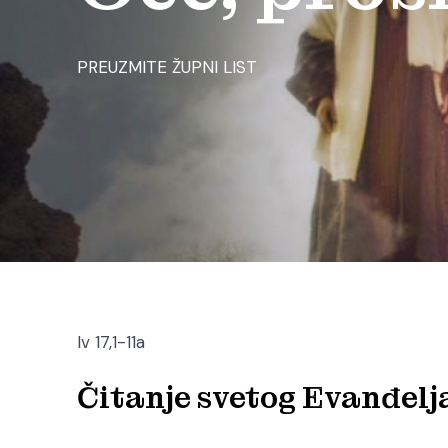
PREUZMITE ŽUPNI LIST
Iv 17,1-11a
Čitanje svetog Evanđelj