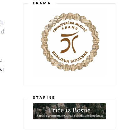
FRAMA
ji
od
o.
 i
STARINE