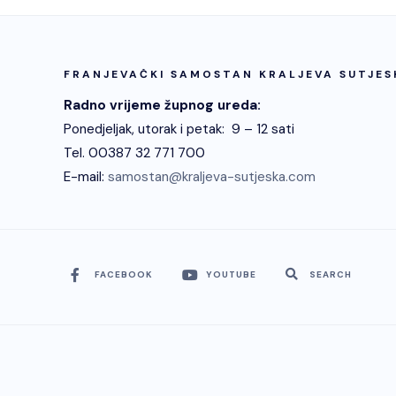
FRANJEVAČKI SAMOSTAN KRALJEVA SUTJES
Radno vrijeme župnog ureda:
Ponedjeljak, utorak i petak: 9 – 12 sati
Tel. 00387 32 771 700
E-mail:
samostan@kraljeva-sutjeska.com
FACEBOOK
YOUTUBE
SEARCH