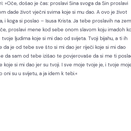
i: »Oče, došao je čas: proslavi Sina svoga da Sin proslavi
om dade život vječni svima koje si mu dao. A ovo je život
, i koga si poslao – Isusa Krista. Ja tebe proslavih na zeml
 ti, Oče, proslavi mene kod sebe onom slavom koju imadoh k
tvoje ljudima koje si mi dao od svijeta. Tvoji bijahu, a ti ih
 da je od tebe sve što si mi dao jer riječi koje si mi dao
aše da sam od tebe izišao te povjerovaše da si me ti posla
oje si mi dao jer su tvoji. I sve moje tvoje je, i tvoje moje,
o oni su u svijetu, a ja idem k tebi.«