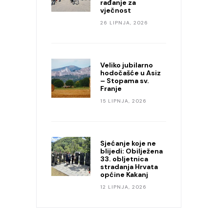
rađanje za
vječnost
26 LIPNJA, 2026
Veliko jubilarno
hodočašće u Asiz
– Stopama sv.
Franje
15 LIPNJA, 2026
Sjećanje koje ne
blijedi: Obilježena
33. obljetnica
stradanja Hrvata
općine Kakanj
12 LIPNJA, 2026