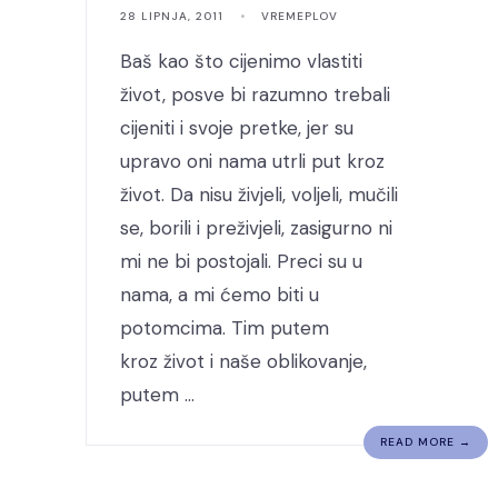
28 LIPNJA, 2011
•
VREMEPLOV
Baš kao što cijenimo vlastiti
život, posve bi razumno trebali
cijeniti i svoje pretke, jer su
upravo oni nama utrli put kroz
život. Da nisu živjeli, voljeli, mučili
se, borili i preživjeli, zasigurno ni
mi ne bi postojali. Preci su u
nama, a mi ćemo biti u
potomcima. Tim putem
kroz život i naše oblikovanje,
putem …
READ MORE →