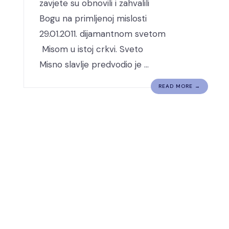
zavjete su obnovili i zahvalili
Bogu na primljenoj mislosti
29.01.2011. dijamantnom svetom
Misom u istoj crkvi. Sveto
Misno slavlje predvodio je …
READ MORE →