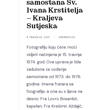
samostana Sv.
Ivana Krstitelja
– Kraljeva
Sutjeska
6 TRAVNJA, 2011
•
VREMEPLOV
Fotografiju koju ćete moći
vidjeti načinjena je 15. travnja
1974. god. Ova uprava je bila
zadužena za vođenje
samostana od 1973. do 1976.
godine. Imena fratara sa
foografije, a ona su s lijeva na
desno: Fra Lovro Bosankić,
kapelan; Fra Krešimir Aždajić,