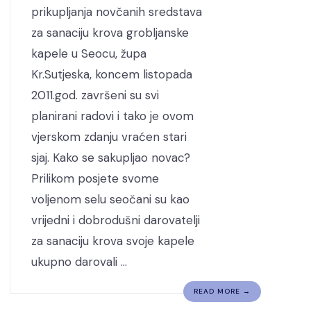
prikupljanja novčanih sredstava
za sanaciju krova grobljanske
kapele u Seocu, župa
Kr.Sutjeska, koncem listopada
2011.god. završeni su svi
planirani radovi i tako je ovom
vjerskom zdanju vraćen stari
sjaj. Kako se sakupljao novac?
Prilikom posjete svome
voljenom selu seočani su kao
vrijedni i dobrodušni darovatelji
za sanaciju krova svoje kapele
ukupno darovali …
READ MORE →