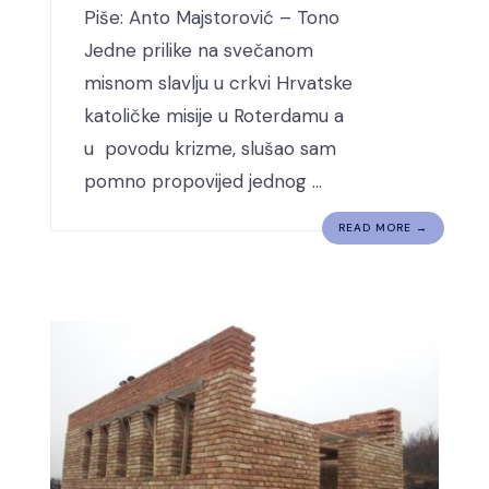
Piše: Anto Majstorović – Tono
Jedne prilike na svečanom
misnom slavlju u crkvi Hrvatske
katoličke misije u Roterdamu a
u povodu krizme, slušao sam
pomno propovijed jednog …
READ MORE →