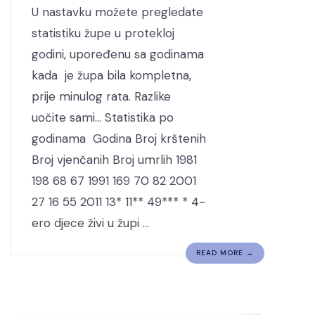
U nastavku možete pregledate
statistiku župe u protekloj
godini, upoređenu sa godinama
kada je župa bila kompletna,
prije minulog rata. Razlike
uočite sami… Statistika po
godinama Godina Broj krštenih
Broj vjenčanih Broj umrlih 1981
198 68 67 1991 169 70 82 2001
27 16 55 2011 13* 11** 49*** * 4-
ero djece živi u župi …
READ MORE →