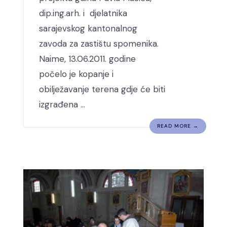
dip.ing.arh. i djelatnika
sarajevskog kantonalnog
zavoda za zastištu spomenika.
Naime, 13.06.2011. godine
počelo je kopanje i
obilježavanje terena gdje će biti
izgrađena …
READ MORE →