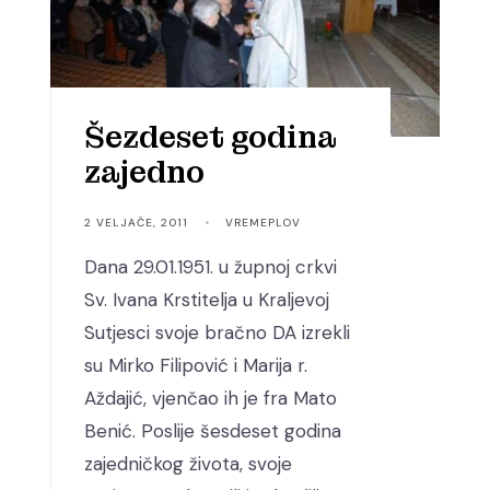
Šezdeset godina
zajedno
2 VELJAČE, 2011
•
VREMEPLOV
Dana 29.01.1951. u župnoj crkvi
Sv. Ivana Krstitelja u Kraljevoj
Sutjesci svoje bračno DA izrekli
su Mirko Filipović i Marija r.
Aždajić, vjenčao ih je fra Mato
Benić. Poslije šesdeset godina
zajedničkog života, svoje